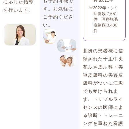
数 8,811件
も予約可能で
に応じた指導
※
2022年：
シミ
す。お気軽に
を行います。
症例数 7,651
ご予約くださ
件 医療脱毛
い。
症例数 3,486
件
北摂の患者様に信
頼された千里中央
花ふさ皮ふ科・美
容皮膚科の美容皮
膚科がついに江坂
でも受けられま
す。トリプルライ
センスの医師によ
る診断・トレーニ
ングを重ねた看護