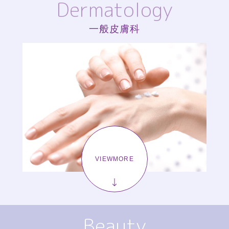
Dermatology
一般皮膚科
VIEWMORE
Beauty