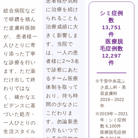
患者様が気軽
に治療を続け
総合病院など
シミ症例
られることも
で研鑽を積ん
数
治療成績に大
13,751
だ皮膚科医師
件
きく影響しま
が、 患者様一
医療脱
す。当院で
人ひとりに寄
毛症例数
は、一人の患
り添った丁寧
12,297
者様に2〜3名
件
な診療を行い
で診察にあた
ます。ただ薬
るチーム医療
だけ出して終
※
千里中央花ふ
体制を取って
さ皮ふ科・美
わりではな
容皮膚科
おり、待ち時
く、確かなエ
2019～2022
間の少なさに
ビデンスに基
年
こだわりま
※
2019年～2021
づいた処方・
年：
シミ症例
す。勿論新患
一人ひとりの
数 6,100件
の方もいつで
生活スタイル
医療脱毛症例