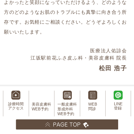
よかったと笑顔になっていただけるよう、どのような
方のどのようなお肌のトラブルにも真摯に向き合う所
存です。お気軽にご相談ください。どうぞよろしくお
願いいたします。
医療法人佑諒会
江坂駅前花ふさ皮ふ科・美容皮膚科 院長
松田 浩子
診療時間
LINE
美容皮膚科
一般皮膚科
WEB
アクセス
登録
問診
Profile
WEB予約
形成外科
WEB予約
略歴