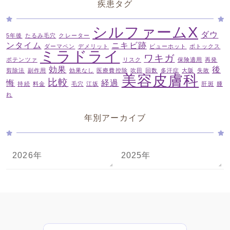
疾患タグ
シルファームX
ダウ
5年後
たるみ毛穴
クレーター
ンタイム
ニキビ跡
ダーマペン
デメリット
ビューホット
ボトックス
ミラドライ
ワキガ
ポテンツァ
リスク
保険適用
再発
効果
後
剪除法
副作用
効果なし
医療費控除
吹田
回数
多汗症
大阪
失敗
美容皮膚科
比較
悔
経過
持続
料金
毛穴
江坂
肝斑
腫
れ
年別アーカイブ
2026年
2025年