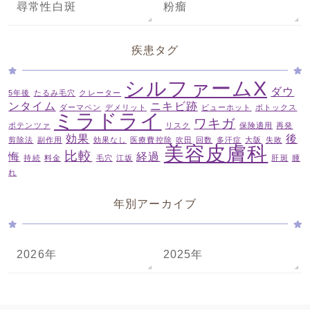
尋常性白斑
粉瘤
疾患タグ
シルファームX
ダウ
5年後
たるみ毛穴
クレーター
ンタイム
ニキビ跡
ダーマペン
デメリット
ビューホット
ボトックス
ミラドライ
ワキガ
ポテンツァ
リスク
保険適用
再発
効果
後
剪除法
副作用
効果なし
医療費控除
吹田
回数
多汗症
大阪
失敗
美容皮膚科
比較
悔
経過
持続
料金
毛穴
江坂
肝斑
腫
れ
年別アーカイブ
2026年
2025年