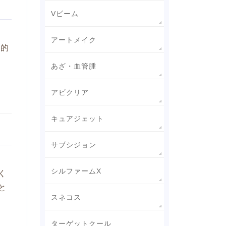
Vビーム
アートメイク
階的
あざ・血管腫
アビクリア
キュアジェット
サブシジョン
シルファームX
く
と
スネコス
ターゲットクール