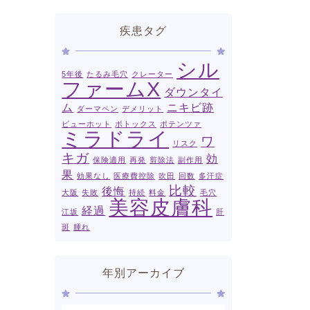
疾患タグ
シル
5年後
たるみ毛穴
クレーター
ファームX
ダウンタイ
ム
ニキビ跡
ダーマペン
デメリット
ビューホット
ボトックス
ポテンツァ
ミラドライ
ワ
リスク
キガ
効
保険適用
再発
剪除法
副作用
果
効果なし
医療費控除
吹田
回数
多汗症
比較
後悔
大阪
失敗
持続
料金
毛穴
美容皮膚科
経過
江坂
肝
斑
腫れ
年別アーカイブ