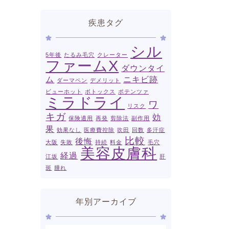
疾患タグ
シル
5年後
たるみ毛穴
クレーター
ファームX
ダウンタイ
ム
ニキビ跡
ダーマペン
デメリット
ビューホット
ボトックス
ポテンツァ
ミラドライ
ワ
リスク
キガ
効
保険適用
再発
剪除法
副作用
果
効果なし
医療費控除
吹田
回数
多汗症
比較
後悔
大阪
失敗
持続
料金
毛穴
美容皮膚科
経過
江坂
肝
斑
腫れ
年別アーカイブ