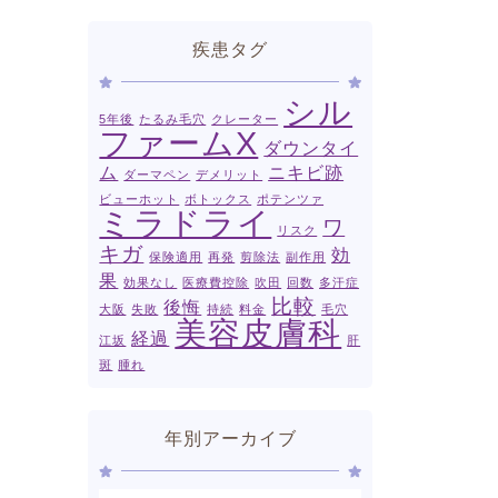
疾患タグ
シル
5年後
たるみ毛穴
クレーター
ファームX
ダウンタイ
ム
ニキビ跡
ダーマペン
デメリット
ビューホット
ボトックス
ポテンツァ
ミラドライ
ワ
リスク
キガ
効
保険適用
再発
剪除法
副作用
果
効果なし
医療費控除
吹田
回数
多汗症
比較
後悔
大阪
失敗
持続
料金
毛穴
美容皮膚科
経過
江坂
肝
斑
腫れ
年別アーカイブ