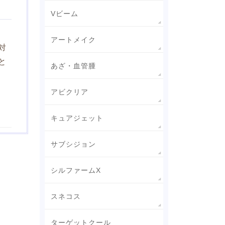
Vビーム
アートメイク
対
と
あざ・血管腫
アビクリア
キュアジェット
サブシジョン
シルファームX
スネコス
ターゲットクール