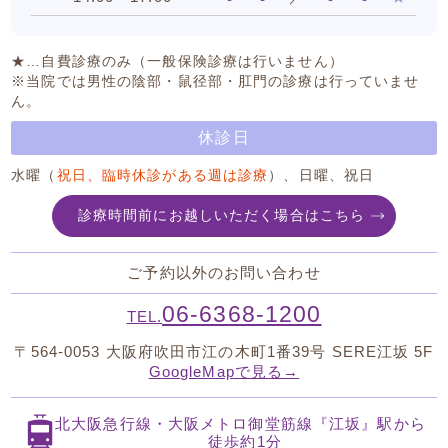
★…自費診療のみ（一般保険診療は行いません）
※当院では男性の陰部・鼠径部・肛門の診療は行っていませ
ん。
休診日
水曜（
祝日、臨時休診がある週は診療
）、日曜、祝日
診療時間前にお越しいただく場合はこちら
ご予約以外のお問い合わせ
06-6368-1200
TEL.
〒564-0053
大阪府吹田市江の木町1番39号 SERE江坂 5F
GoogleMapで見る→
北大阪急行線・大阪メトロ御堂筋線
『江坂』駅から
徒歩約1分